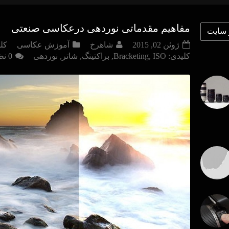
مفاهیم مقدماتی نوردهی درعکاسی صنعتی
ژوئن 02, 2015
شاهرخ
آموزش عکاسی
کل
کلیدی:
ISO
,
Bracketing
,
براکتینگ
,
شاتر
,
نوردهی
0 نظرات