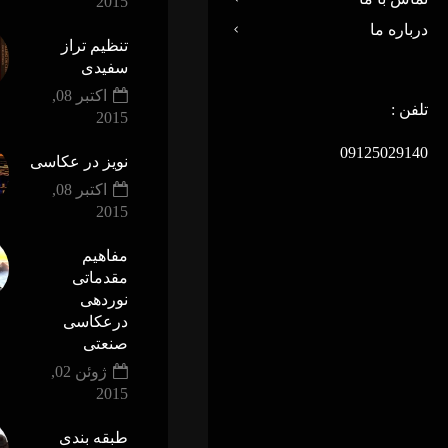
2015
درباره ما
تنظیم تراز
سفیدی
اکتبر 08,
تلفن :
2015
09125029140
نویز در عکاسی
اکتبر 08,
2015
مفاهیم
مقدماتی
نوردهی
درعکاسی
صنعتی
ژوئن 02,
2015
ﻃﺒﻘﻪ ﺑﻨﺪی