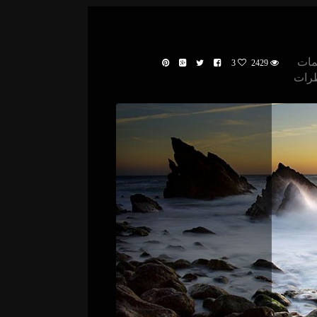
مات
3
2429