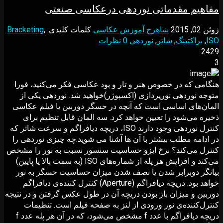
مفاهیم مقدماتی نوردهی درعکاسی صنعتی
ژوئن 02, 2015
شاهرخ
آموزش عکاسی
کلمات کلیدی:
,
Bracketing
ISO
,
براکتینگ
,
شاتر
,
نوردهی
0 نظرات
2429
3
هنگامی که در خصوص هنر و تار و پود عکاسی فکر می‌کنید، فورا
متوجه نوردهی نورپردازی (اکسپوژر)خواهید شد. نوردهی یکی از
المان‌های اساسی است که آنچه در حسگر دوربین یا فیلم عکاسی
ذخیره می‌شود را تعیین خواهد کرد. سه المان قابل تنظیم برای
کنترل نوردهی وجود دارند ISO، دریچه دیافراگم و سرعت شاتر که
در ادامه مطلب بیشتر با آن ها آشنا می شوید.چه چیزی نوردهی را
کنترل می‌کند؟ نرخ ایزو حساسیت سنسور نسبت به نور را مشخص
می‌کند و افزایش هر پله از شماره‌های ISO (به سمت بالا یا پایین)
بیانگر دوبرابر شدن یا نصف شدن میزان حساسیت حسگر به نور
خواهد بود. دریچه دیافراگم (Aperture) کنترل کننده‌ی دیافراگم
دوربین و میزان باز بودن دریچه آن در طول عکس گرفتن و در نتیجه
کنترل‌کننده‌ی نور ورودی از لنز به صفحه فیلم است. تنظیمات
دریچه دیافراگم با عدد f مشخص می‌شود، که در آن هر پله عدد f