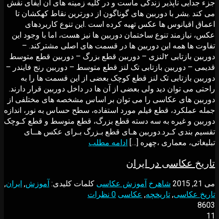
ﺟﺰء ﺟﺪاﻳﯽ ﻧﺎﭘﺬﻳﺮ زﻧﺪﮔﯽ ﻣﺎﺳﺖ و در ﮐﻠﻴﻪ زﻣﻴﻨﻪ ﻫﺎی آن اﻳﻔﺎی ﻧﻘﺶ
ﻣﯽ ﮐﻨﺪ .ﺑﺸﺮ ﺑﺎ دورﺑﻴﻦ ﻫﺎی ﮔﻮﻧﺎﮔﻮن از دورﺗﺮﻳﻦ ﻧﻘﺎط ﮐﻬﮑﺸﺎن ﺗﺎ
اﻋﻤﺎق اﻗﻴﺎﻧﻮس ﻫﺎ ﻋﮑﺲ ﺗﻬﻴﻪ ﮐﺮده اﺳﺖ .اﻳﻦ ﺗﻨﻮع ﮐﺎرﺑﺮدﻫﺎی
ﻋﮑﺲ، ﻧﻴﺎزﻣﻨﺪ ﺗﻨﻮع ﺳﺎﺧﺘﻤﺎن دورﺑﻴﻦ ﻫﺎ ﻧﻴﺰ ﻫﺴﺖ، اﻣﺎ ﺑﺎ وﺟﻮد اﻳﻦ
ﺗﻔﺎوت ﻫﺎ ﻫﻤﻪ اﻳﻦ دورﺑﻴﻦ ﻫﺎ در ﻗﺴﻤﺖ ﻫﺎی اﺻﻠﯽ ﻣﺸﺘﺮﮐﻨﺪ. –
دورﺑﻴﻦ ﺑﺎزﺗﺎﺑﯽ ٢ﻟﻨﺰی – دورﺑﻴﻦ ﻗﻄﻊ ﺑﺰرگ – دورﺑﻴﻦ ﻗﻄﻊ ﻣﺘﻮﺳﻂ
ﻗﺪﻳﻤﯽ – دورﺑﻴﻦ ﺑﺎزﺗﺎﺑﯽ ﺗﮏ ﻟﻨﺰ ﻗﻄﻊ ﻣﺘﻮﺳﻂ – دورﺑﻴﻦ رﻧﺞ ﻓﺎﻳﻨﺪر –
دورﺑﻴﻦ ﺑﺎزﺗﺎﺑﯽ ﺗﮏ ﻟﻨﺰ قطع کوچک ﺑﻌﻀﯽ از اﻳﻦ ﻗﺴﻤﺖ ﻫﺎ را ﺑﻪ
راﺣﺘﯽ ﻣﯽ ﺗﻮان دﻳﺪ وﻟﯽ ﺑﻌﻀﯽ از آن ﻫﺎ در داﺧﻞ دورﺑﻴﻦ ﻗﺮار دارﻧﺪ.
دورﺑﻴﻦ ﻫﺎی ﻋﮑﺎﺳﯽ را ﻣﯽ ﺗﻮان ﺑﺮ اﺳﺎس ﻣﺸﺨﺼﻪ ﻫﺎی ﻣﺨﺘﻠﻔﯽ از
ﺟﻤﻠﻪ ﻋﻤﻠﮑﺮد، ﻗﻄﻊ ﻓﻴﻠﻢ ﻣﻮرد اﺳﺘﻔﺎده، ﺳﻄﺢ ﺣﺴﺎس ﺑﻪ ﻧﻮر، اﻧﺪازه
دورﺑﻴﻦ و ﻏﻴﺮه ﺑﻪ ﺳﻪ دﺳﺘﻪ ﻗﻄﻊ ﺑﺰرگ، ﻗﻄﻊ ﻣﺘﻮﺳﻂ و ﻗﻄﻊ ﮐـﻮﭼﮏ
ﺗﻘﺴﻴﻢ ﺑﻨﺪی ﮐـﺮد.دورﺑﻴﻦ ﻫـﺎی ﻗﻄﻊ ﺑـﺰرگ ﺑـﺮای ﻋﮑﺲ ﻫــﺎی
ﺗﺒﻠﻴﻐﺎﺗﯽ، ﻣﻌﻤﺎری ،ﭼﻬﺮه […]
ادامه مطلب
تاریخ عکاسی در ایران
می 21, 2015
شاهرخ
آموزش عکاسی
کلمات کلیدی:
آموزش
,
ایران
,
تاریخ عکاسی
,
تاریخچه
,
عکاسی
0 نظرات
8603
11