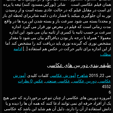
همان فیلم عکاسی است. شاتر: (نورگیر،مسدود کنند) تیغه یا پرده
ای است در مقابل فیلم که در حالت عادی بسته است و از رسیدن
نور به آن جلوگیری میکند با فشار دادن دکمه شاتربرای لحظه ای باز
و مجددا بسته می شود. سرعت باز و بسته شدن این پره ها در واقع
مدت زمانی است که فیلم در معرض نور قرار می گیرد. اندازه
سرعت بر حسب ثانيه يا کسری از ثانيه بيان می شود. اين اندازه
معمولا ” همراه با درجه باز بودن ديافراگم بيان می شود تا مقدار
مشخص نوری که گيرنده نوری بايد دريافت کند را مشخص کند. اما
از اين اندازه برای تاثير حرکت در عکس هم استفاده […]
ادامه
مطلب
ﻃﺒﻘﻪ ﺑﻨﺪی دوربین های عکاسی
می 22, 2015
شاهرخ
آموزش عکاسی
کلمات کلیدی:
آموزش
عکاسی
,
دوربین عکاسی
,
عکاسی صنعتی
,
عکس
0 نظرات
4552
6
اﻣﺮوزه دوربین های عکاسی از ﭼﻨﺎن ﺗﻨﻮﻋﯽ ﺑﺮﺧﻮردارﻧﺪ ﮐﻪ ﺣﺘﯽ ﻫﻴﭻ
ﻳﮏ از اﻓﺮاد ﺣﺮﻓﻪ ای ﻧﻤﯽ ﺗﻮاﻧﻨﺪ ادﻋﺎ ﮐﻨﻨﺪ ﮐﻪ ﻫﻤﻪ آن ﻫﺎ را دﻳﺪه و ﻳﺎ
داﻧﺶ اﺳﺘﻔﺎده از آن را دارﻧﺪ، دﻟﻴﻞ آن ﻫﻢ ﺷﺎﻳﺪ اﻳﻦ ﺑﺎﺷﺪ ﮐﻪ ﻋﮑﺎﺳﯽ