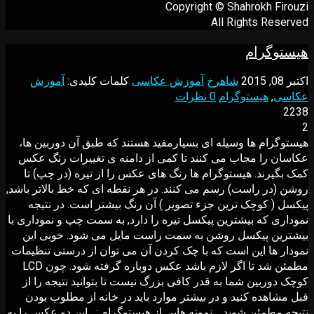
Copyright © Shahrokh Firouzi
All Rights Reserved
هیستوگرام
اکتبر 08, 2015
شاهرخ
آموزش عکاسی
کلمات کلیدی:
آموزش
عکاسی
,
هیستوگرام
0 نظرات
2238
2
هیستوگرام ها وسیله ای بسیارمفید هستند که طبق آن دوربین ها،
عکاسان را مجاب می کنند تا کمی از دامنه ی تغییرات رنگ عکس
کمک بگیرند. هیستوگرام ها رنگ های عکس را از تیره (در چپ) تا
روشن (در راست) رسم می کنند. در هر نقطه ای که خط بالاتر باشد,
پیکسل ( کوچک ترین جزء تصویر ) آن رنگ بیشتر است. در نتیجه
نموداری که بیشترین پیکسل تیره را دارد, به سمت چپ و نموداری با
بیشترین پیکسل روشن به سمت راست مایل می شود. خوبی این
نمودار ها این است که با چک کردن آن می توان از درستی تنظیمات
مطمئن شد تا اگر لازم باشد عکس دوباره گرفته شود. چون LCD
کوچک دوربین شما به قدر کافی بزرگ نیست تا بتوانید نتیجه را از
قبل مشاهده کنید و در بیشتر موارد باید در خانه از مطلوب بودن
نتیجه مطمئن شوید. نمونه هایی از هیستوگرام : این دو عکس را به