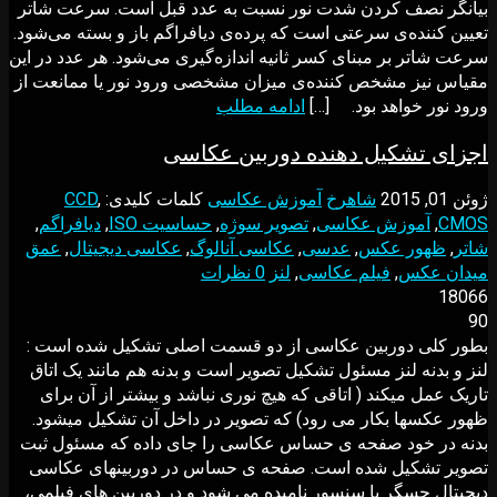
بیانگر نصف کردن شدت نور نسبت به عدد قبل است. سرعت شاتر
تعیین کننده‌ی سرعتی است که پرده‌ی دیافراگم باز و بسته می‌شود.
سرعت شاتر بر مبنای کسر ثانیه اندازه‌گیری می‌شود. هر عدد در این
مقیاس نیز مشخص کننده‌ی میزان مشخصی ورود نور یا ممانعت از
ورود نور خواهد بود. […]
ادامه مطلب
اجزای تشکیل دهنده دوربین عکاسی
ژوئن 01, 2015
شاهرخ
آموزش عکاسی
کلمات کلیدی:
,
CCD
CMOS
,
آموزش عکاسی
,
تصوير سوژه
,
حساسیت ISO
,
دیافراگم
,
شاتر
,
ظهور عکس
,
عدسی
,
عکاسی آنالوگ
,
عکاسی دیجیتال
,
عمق
ميدان عکس
,
فیلم عکاسی
,
لنز
0 نظرات
18066
90
بطور کلی دوربین عکاسی از دو قسمت اصلی تشکیل شده است :
لنز و بدنه لنز مسئول تشکیل تصویر است و بدنه هم مانند یک اتاق
تاریک عمل میکند ( اتاقی که هیچ نوری نباشد و بیشتر از آن برای
ظهور عکسها بکار می رود) که تصویر در داخل آن تشکیل میشود.
بدنه در خود صفحه ی حساس عکاسی را جای داده که مسئول ثبت
تصویر تشکیل شده است. صفحه ی حساس در دوربینهای عکاسی
دیجیتال حسگر یا سنسور نامیده می شود و در دوربین های فیلمی،