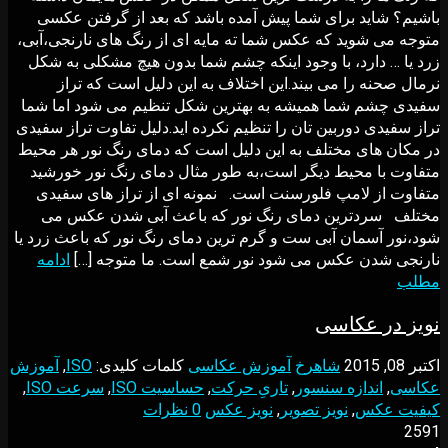
باشیم؟ شاید برای شما پیش آمده باشد که بعد از گرفتن عکسی
متوجه می شوید که عکس شما ته مایه ای از رنگ های نارنجی،آبی،
زرد یا … دارد، با وجود اینکه چشم شما بدون هیچ مشکلی به شکل
نرمال صحنه را می بیند.این اختلاف به این دلیل است که تراز
سفیدی چشم شما همیشه به بهترین شکل تنظیم می شود اما شما
تراز سفیدی دوربین تان را تنظیم نکرده اید.دلیل تفاوت تراز سفیدی
در مکان های مختلف به این دلیل است که دمای رنگ نور هر محیط
متفاوت با محیط دیگر است،به طور مثال دمای رنگ نور خورشید
متفاوت از لامپ فلورسنت است. نمونه ای از تراز های سفیدی
مختلف سردترین دمای رنگ نور که باعث آبی شدن عکس می
شود،نور آسمان آبی ست و گرم ترین دمای رنگ نور که باعث زرد یا
نارنجی شدن عکس می شود نور شمع است. ما متوجه […]
ادامه
مطلب
نویز در عکاسی
اکتبر 08, 2015
شاهرخ
آموزش عکاسی
کلمات کلیدی:
ISO
,
آموزش
عکاسی
,
اندازه سنسور
,
تاریِ حرکت
,
حساسیت ISO
,
سرعت ISO
,
کیفیت عکس
,
نویز تصویر
,
نویز عکس
0 نظرات
2591