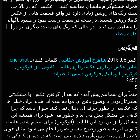
همراه هیستوگرام هایشان مقایسه کنید. عکسی که در بالا می
بینید، رنگ های روشن زیادی دارد. در واقع قسمت هایی از عکس
کاملا روشن هستند، در نتیجه در سمت راست نمودار صعود ناگهانی
را مشاهده می کنید، در حالی که رنگ های متعدد دیگری نیز در […]
ادامه مطلب
فوکوس
اکتبر 08, 2015
شاهرخ
آموزش عکاسی
کلمات کلیدی:
one shot
,
شاتر
,
عکس برداری
,
عکسبرداری
,
فاصله کانونی لنز
,
فوکوس
,
فوکوس اتوماتیک
,
فوکوس دستی
0 نظرات
2450
5
حتماً برای شما هم پیش آمده که بعد از گرفتن عکس با مشکلاتی
نظیر تار بودن یا وضوح پائین آن مواجه شده اید. شاید برای خیلی ها
که عکاسی را بطور حرفه ای دنبال نمی کنند سوال باشد که چرا
گاهی این مشکل پیش می آید و چطور می شود برای همیشه این
مشکل را از بین برد. این قابلیت (فوکوس) برای تنظیم شدن فاصله
کانونی لنز به منظور وضوح بیشتر تصویر انجام می شود. مثال خوبی
که در این زمینه می توان زد ذره بینی است که در دوران کودکی به