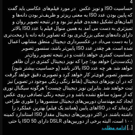
4
حساسیت ISO و نویز عکس در مورد فیلم‌های عکاسی باید گفت
که پایین بودن عدد ISO به معنی ریزتر و ظریف‌تر بودن دانه‌ها و
المان‌های تشکیل دهنده‌ی فیلم نیز بود و در نتیجه تصویر روان و
تمیزتری به دست می آمد. به همین منوال فیلم با عدد ISO بالاتر
دارای دانه‌های نمکی بزرگ‌تری بود که تصاویر دانه دانه یا زمخت‌تری
را به دست می‌داد. در عکسبرداری دیجیتال منطق مشابهی اعمال
شده است. هر چقدر عدد ISO پایین‌تر باشد، سنسور تصویر
حساسیت کمتری خواهد داشت و در نتیجه تصویر روان‌تر
(یکدست‌تر) خواهد بود؛ چرا که نویز دیجیتال کمتری در آن ظاهر
خواهد شد. هر چه عدد ISO بالاتر باشد (و حساسیت بیشتر شود)
سنسور تصویر قوی‌تر کار خواهد کرد و تصویری دقیق خواهد گرفت
که در آن نویزهای دیجیتال (نقاط رنگی رنگی موجود در تصویر) نیز
ثبت خواهند شد. بنابراین نویز دیجیتال چیست؟ هرگونه سیگنال نوری
که از سوژه ساطع نشده باشد و در نتیجه رنگی تصادفی روی عکس
ایجاد کند.مهندسان دوربین‌های دیجیتال سنسورها را طوری طراحی
کرده‌اند که در ISOهای پایین (همانند یک فیلم) بهترین عملکرد را
داشته باشند. در اکثر دوربین‌های دیجیتال مقدار ISO استاندارد کمینه
۱۰۰ است، البته برخی از دوربین‌های DSLR دارای ISO 50 یا حتی
[…]
ادامه مطلب