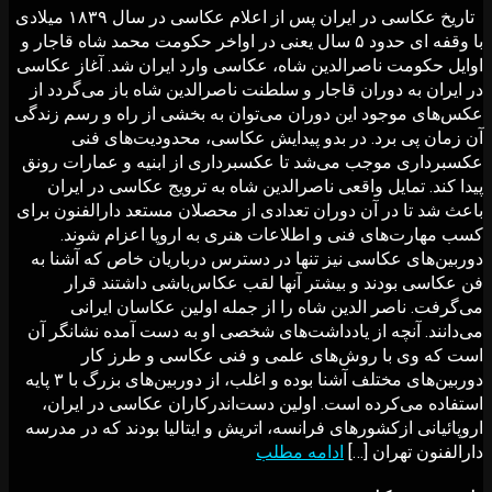
تاریخ عکاسی در ایران پس از اعلام عکاسی در سال ۱۸۳۹ میلادی
با وقفه ای حدود ۵ سال یعنی در اواخر حکومت محمد شاه قاجار و
اوایل حکومت ناصرالدین شاه، عکاسی وارد ایران شد. آغاز عکاسی
در ایران به دوران قاجار و سلطنت ناصرالدین شاه باز می‌گردد از
عکس‌های موجود این دوران می‌توان به بخشی از راه و رسم زندگی
آن زمان پی برد. در بدو پیدایش عکاسی، محدودیت‌هاى فنى
عکسبردارى موجب مى‌شد تا عکسبردارى از ابنیه و عمارات رونق
پیدا کند. تمایل واقعى ناصرالدین شاه به ترویج عکاسى در ایران
باعث شد تا در آن دوران تعدادى از محصلان مستعد دارالفنون براى
کسب مهارت‌هاى فنى و اطلاعات هنرى به اروپا اعزام شوند.
دوربین‌هاى عکاسى نیز تنها در دسترس درباریان خاص که آشنا به
فن عکاسى بودند و بیشتر آنها لقب عکاس‌باشى داشتند قرار
مى‌گرفت. ناصر الدین شاه را از جمله اولین عکاسان ایرانی
می‌دانند. آنچه از یادداشت‌های شخصی او به دست آمده نشانگر آن
است که وی با روش‌های علمی و فنی عکاسی و طرز کار
دوربین‌های مختلف آشنا بوده و اغلب، از دوربین‌های بزرگ با ۳ پایه
استفاده می‌کرده است. اولین دست‌اندرکاران عکاسی در ایران،
اروپائیانی ازکشورهای فرانسه، اتریش و ایتالیا بودند که در مدرسه
دارالفنون تهران […]
ادامه مطلب