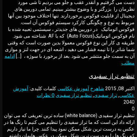
دست می گرفتیم و آنقدر عقب و جلو می بردیم تا شی مورد
نظرمان را بزرگتر و با وضوح بیشتر ببینیم. تمامی دوربین های
دیجیتال از قابلیت فوکوس برخوردارند. تنها اختلاف موجود بین آنها
مربوط به نوع و چگونگی کارکرد سیستم فوکوس آن است.
فوکوس اتوماتیک در دوربین های جدیدتر ، سیستمی تعبیه شده با
نام فوکوس اتوماتیک(Auto Focus) که با AF شناخته می شود.
طریقه ی کار این نوع فوکوس معمولا بدین صورت است که وقتی
شما شاتر را تا نیمه فشار می دهید ، اشعه ای در جهت لنز و موازی
آن به سمت جلو منتشر می شود. بعد از برخورد با سوژه ، […]
ادامه
مطلب
تنظیم تراز سفیدی
اکتبر 08, 2015
شاهرخ
آموزش عکاسی
کلمات کلیدی:
آموزش
عکاسی
,
تراز سفیدی
,
تنظیم تراز سفیدی
0 نظرات
2040
0
تنظیم تراز سفیدی (white balance) ساده ترین تعریفی که می توان
ارائه داد این است که ما تراز سفیدی را تنظیم می کنیم تا رنگ ها در
عکس به درست ترین شکل ممکن نمود پیدا کنند. چرا ما نیاز داریم
که رنگ ها را به درست ترین شکل ممکن در عکس هایمان داشته