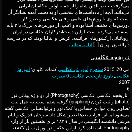
مى‌گرفت. ناصر الدین شاه را از جمله اولین عکاسان ایرانی
می‌دانند. آنچه از یادداشت‌های شخصی او به دست آمده نشانگر آن
است که وی با روش‌های علمی و فنی عکاسی و طرز کار
دوربین‌های مختلف آشنا بوده و اغلب، از دوربین‌های بزرگ با ۳ پایه
استفاده می‌کرده است. اولین دست‌اندرکاران عکاسی در ایران،
اروپائیانی ازکشورهای فرانسه، اتریش و ایتالیا بودند که در مدرسه
دارالفنون تهران […]
ادامه مطلب
تاریخچه عکاسی
می 20, 2015
شاهرخ
آموزش عکاسی
کلمات کلیدی:
آموزش
عکاسی
,
تاریخ
,
تاریخچه
,
عکاسی
0 نظرات
2007
6
تاریخچه عکاسی عکاسی (Photography) از دو واژه یونانی نور
(photo) و ثبت کردن (graphing) گرفته شده است. به عمل ثبت
تصاویر روی موادی حساس با کمک نور و پرتوافشانی عکاسی گفته
می‌شود اما این فرایند بعدها تغییر شکل داد. سرجان فدریک ویلیام
هرشل دانشمند انگلیسی در سال ۱۸۳۹ برای نخستین بار از واژه
Photography استفاده کرد. اولین عکس در آوریل سال ۱۸۲۷،