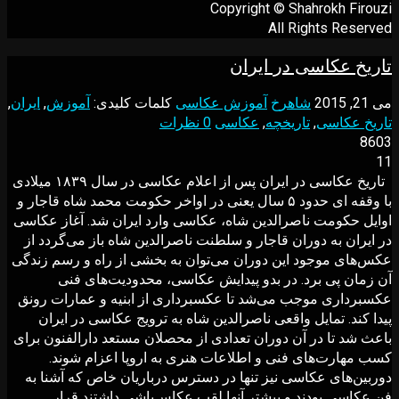
Copyright © Shahrokh Firouzi
All Rights Reserved
تاریخ عکاسی در ایران
می 21, 2015
شاهرخ
آموزش عکاسی
کلمات کلیدی:
آموزش
,
ایران
,
تاریخ عکاسی
,
تاریخچه
,
عکاسی
0 نظرات
8603
11
تاریخ عکاسی در ایران پس از اعلام عکاسی در سال ۱۸۳۹ میلادی
با وقفه ای حدود ۵ سال یعنی در اواخر حکومت محمد شاه قاجار و
اوایل حکومت ناصرالدین شاه، عکاسی وارد ایران شد. آغاز عکاسی
در ایران به دوران قاجار و سلطنت ناصرالدین شاه باز می‌گردد از
عکس‌های موجود این دوران می‌توان به بخشی از راه و رسم زندگی
آن زمان پی برد. در بدو پیدایش عکاسی، محدودیت‌هاى فنى
عکسبردارى موجب مى‌شد تا عکسبردارى از ابنیه و عمارات رونق
پیدا کند. تمایل واقعى ناصرالدین شاه به ترویج عکاسى در ایران
باعث شد تا در آن دوران تعدادى از محصلان مستعد دارالفنون براى
کسب مهارت‌هاى فنى و اطلاعات هنرى به اروپا اعزام شوند.
دوربین‌هاى عکاسى نیز تنها در دسترس درباریان خاص که آشنا به
فن عکاسى بودند و بیشتر آنها لقب عکاس‌باشى داشتند قرار