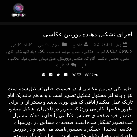
اجزای تشکیل دهنده دوربین عکاسی
ژوئن 01, 2015
شاهرخ
آموزش عکاسی
کلمات کلیدی:
CMOS
,
CCD
,
آموزش عکاسی
,
تصوير سوژه
,
حساسیت ISO
,
دیافراگم
,
شاتر
,
ظهور
عکس
,
عدسی
,
عکاسی آنالوگ
,
عکاسی دیجیتال
,
عمق ميدان عکس
,
فیلم عکاسی
,
لنز
0 نظرات
90
18067
بطور کلی دوربین عکاسی از دو قسمت اصلی تشکیل شده است :
لنز و بدنه لنز مسئول تشکیل تصویر است و بدنه هم مانند یک اتاق
تاریک عمل میکند ( اتاقی که هیچ نوری نباشد و بیشتر از آن برای
ظهور عکسها بکار می رود) که تصویر در داخل آن تشکیل میشود.
بدنه در خود صفحه ی حساس عکاسی را جای داده که مسئول
ثبت تصویر تشکیل شده است. صفحه ی حساس در دوربینهای
عکاسی دیجیتال حسگر یا سنسور نامیده می شود و در دوربین
های فیلمی، همان فیلم عکاسی است. شاتر: (نورگیر،مسدود