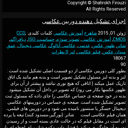
Copyright © Shahrokh Firouzi
All Rights Reserved
اجزای تشکیل دهنده دوربین عکاسی
ژوئن 01, 2015
شاهرخ
آموزش عکاسی
کلمات کلیدی:
,
CCD
CMOS
,
آموزش عکاسی
,
تصوير سوژه
,
حساسیت ISO
,
دیافراگم
,
شاتر
,
ظهور عکس
,
عدسی
,
عکاسی آنالوگ
,
عکاسی دیجیتال
,
عمق
ميدان عکس
,
فیلم عکاسی
,
لنز
0 نظرات
18067
90
بطور کلی دوربین عکاسی از دو قسمت اصلی تشکیل شده است :
لنز و بدنه لنز مسئول تشکیل تصویر است و بدنه هم مانند یک اتاق
تاریک عمل میکند ( اتاقی که هیچ نوری نباشد و بیشتر از آن برای
ظهور عکسها بکار می رود) که تصویر در داخل آن تشکیل میشود.
بدنه در خود صفحه ی حساس عکاسی را جای داده که مسئول ثبت
تصویر تشکیل شده است. صفحه ی حساس در دوربینهای عکاسی
دیجیتال حسگر یا سنسور نامیده می شود و در دوربین های فیلمی،
همان فیلم عکاسی است. شاتر: (نورگیر،مسدود کنند) تیغه یا پرده
ای است در مقابل فیلم که در حالت عادی بسته است و از رسیدن
نور به آن جلوگیری میکند با فشار دادن دکمه شاتربرای لحظه ای باز