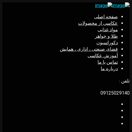
صفحه اصلی
عکاسی از محصولات
مواد غذایی
طلا و جواهر
دکوراسیون
فضای صنعتی ، اداری ، همایش
آموزش عکاسی
تماس با ما
درباره ما
تلفن :
09125029140