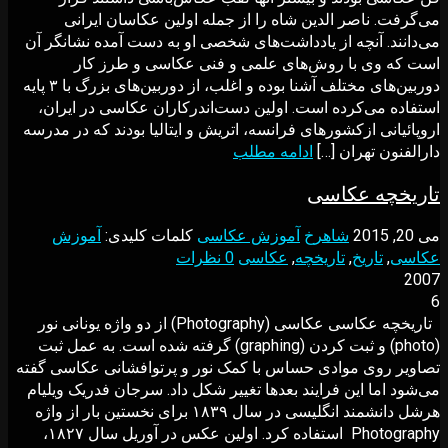
مى‌گرفت. ناصر الدین شاه را از جمله اولین عکاسان ایرانی
می‌دانند. آنچه از یادداشت‌های شخصی او به دست آمده نشانگر آن
است که وی با روش‌های علمی و فنی عکاسی و طرز کار
دوربین‌های مختلف آشنا بوده و اغلب، از دوربین‌های بزرگ با ۳ پایه
استفاده می‌کرده است. اولین دست‌اندرکاران عکاسی در ایران،
اروپائیانی ازکشورهای فرانسه، اتریش و ایتالیا بودند که در مدرسه
دارالفنون تهران […]
ادامه مطلب
تاریخچه عکاسی
می 20, 2015
شاهرخ
آموزش عکاسی
کلمات کلیدی:
آموزش
عکاسی
,
تاریخ
,
تاریخچه
,
عکاسی
0 نظرات
2007
6
تاریخچه عکاسی عکاسی (Photography) از دو واژه یونانی نور
(photo) و ثبت کردن (graphing) گرفته شده است. به عمل ثبت
تصاویر روی موادی حساس با کمک نور و پرتوافشانی عکاسی گفته
می‌شود اما این فرایند بعدها تغییر شکل داد. سرجان فدریک ویلیام
هرشل دانشمند انگلیسی در سال ۱۸۳۹ برای نخستین بار از واژه
Photography استفاده کرد. اولین عکس در آوریل سال ۱۸۲۷،