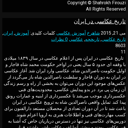
Copyright © Shahrokh Firouzi
All Rights Reserved
تاریخ عکاسی در ایران
می 21, 2015
شاهرخ
آموزش عکاسی
کلمات کلیدی:
آموزش
,
ایران
,
تاریخ عکاسی
,
تاریخچه
,
عکاسی
0 نظرات
8603
11
تاریخ عکاسی در ایران پس از اعلام عکاسی در سال ۱۸۳۹ میلادی
با وقفه ای حدود ۵ سال یعنی در اواخر حکومت محمد شاه قاجار و
اوایل حکومت ناصرالدین شاه، عکاسی وارد ایران شد. آغاز عکاسی
در ایران به دوران قاجار و سلطنت ناصرالدین شاه باز می‌گردد از
عکس‌های موجود این دوران می‌توان به بخشی از راه و رسم زندگی
آن زمان پی برد. در بدو پیدایش عکاسی، محدودیت‌هاى فنى
عکسبردارى موجب مى‌شد تا عکسبردارى از ابنیه و عمارات رونق
پیدا کند. تمایل واقعى ناصرالدین شاه به ترویج عکاسى در ایران
باعث شد تا در آن دوران تعدادى از محصلان مستعد دارالفنون براى
کسب مهارت‌هاى فنى و اطلاعات هنرى به اروپا اعزام شوند.
دوربین‌هاى عکاسى نیز تنها در دسترس درباریان خاص که آشنا به
فن عکاسى بودند و بیشتر آنها لقب عکاس‌باشى داشتند قرار