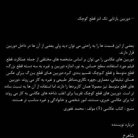
– دورﺑﻴﻦ ﺑﺎزﺗﺎﺑﯽ ﺗﮏ ﻟﻨﺰ قطع کوچک
ﺑﻌﻀﯽ از اﻳﻦ ﻗﺴﻤﺖ ﻫﺎ را ﺑﻪ راﺣﺘﯽ ﻣﯽ ﺗﻮان دﻳﺪ وﻟﯽ ﺑﻌﻀﯽ از آن ﻫﺎ در داﺧﻞ دورﺑﻴﻦ
ﻗﺮار دارﻧﺪ.
دورﺑﻴﻦ ﻫﺎی ﻋﮑﺎﺳﯽ را ﻣﯽ ﺗﻮان ﺑﺮ اﺳﺎس ﻣﺸﺨﺼﻪ ﻫﺎی ﻣﺨﺘﻠﻔﯽ از ﺟﻤﻠﻪ ﻋﻤﻠﮑﺮد، ﻗﻄﻊ
ﻓﻴﻠﻢ ﻣﻮرد اﺳﺘﻔﺎده، ﺳﻄﺢ ﺣﺴﺎس ﺑﻪ ﻧﻮر، اﻧﺪازه دورﺑﻴﻦ و ﻏﻴﺮه ﺑﻪ ﺳﻪ دﺳﺘﻪ ﻗﻄﻊ ﺑﺰرگ،
ﻗﻄﻊ ﻣﺘﻮﺳﻂ و ﻗﻄﻊ ﮐـﻮﭼﮏ ﺗﻘﺴﻴﻢ ﺑﻨﺪی ﮐـﺮد.دورﺑﻴﻦ ﻫـﺎی ﻗﻄﻊ ﺑـﺰرگ ﺑـﺮای ﻋﮑﺲ
ﻫــﺎی ﺗﺒﻠﻴﻐﺎﺗﯽ، ﻣﻌﻤﺎری ،ﭼﻬﺮه ﻧﮕﺎری،ﻣﻨﺎﻇﺮ ﻃﺒﻴﻌﯽ و ﻏﻴﺮه ﺑﻪ ﮐﺎر ﻣﯽ روﻧﺪ .دورﺑﻴﻦ
ﻫﺎی ﻗﻄﻊ ﻣﺘﻮﺳﻂ ﻧﻴﺰ ﻣﻌﻤﻮﻻ همان کاربردها را دارﻧﺪ اﻣﺎ اﺳﺘﻔﺎده از آن ﻫﺎ ﺑﻪ ﻧﺴﺒﺖ ﺳﺎده
ﺗﺮ اﺳﺖ. دورﺑﻴﻦ ﻫﺎی ﻗﻄﻊ ﮐﻮﭼﮏ ﺗﻘﺮﻳﺒﺎ برای اغلب شاخه های عکاسی به کار ﻣﯽ روﻧﺪ
اﻣﺎ ﺑﺮای ﻋﮑﺎﺳﯽ ﺧﺒﺮی، ﻣﺴﺘﻨﺪ، اﻣﻮر ﺷﺨﺼﯽ و ﺧﺎﻧﻮادﮔﯽ و ﻏﻴﺮه ﻣﻨﺎﺳﺐ ﺗﺮ ﻫﺴﺘﻨﺪ.
منبع : کتاب عکاسی (1) مولف : محمد غفوری
درباره نویسنده
شاهرخ