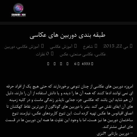
ﻃﺒﻘﻪ ﺑﻨﺪی دوربین های عکاسی
می 22, 2015
شاهرخ
آموزش عکاسی
آموزش عکاسی
,
دوربین
عکاسی
,
عکاسی صنعتی
,
عکس
0 نظرات
6
4553
اﻣﺮوزه دوربین های عکاسی از ﭼﻨﺎن ﺗﻨﻮﻋﯽ ﺑﺮﺧﻮردارﻧﺪ ﮐﻪ ﺣﺘﯽ ﻫﻴﭻ ﻳﮏ از اﻓﺮاد ﺣﺮﻓﻪ
ای ﻧﻤﯽ ﺗﻮاﻧﻨﺪ ادﻋﺎ ﮐﻨﻨﺪ ﮐﻪ ﻫﻤﻪ آن ﻫﺎ را دﻳﺪه و ﻳﺎ داﻧﺶ اﺳﺘﻔﺎده از آن را دارﻧﺪ، دﻟﻴﻞ
آن ﻫﻢ ﺷﺎﻳﺪ اﻳﻦ ﺑﺎﺷﺪ ﮐﻪ ﻋﮑﺎﺳﯽ ﺟﺰء ﺟﺪاﻳﯽ ﻧﺎﭘﺬﻳﺮ زﻧﺪﮔﯽ ﻣﺎﺳﺖ و در ﮐﻠﻴﻪ زﻣﻴﻨﻪ
ﻫﺎی آن اﻳﻔﺎی ﻧﻘﺶ ﻣﯽ ﮐﻨﺪ .ﺑﺸﺮ ﺑﺎ دورﺑﻴﻦ ﻫﺎی ﮔﻮﻧﺎﮔﻮن از دورﺗﺮﻳﻦ ﻧﻘﺎط ﮐﻬﮑﺸﺎن ﺗﺎ
اﻋﻤﺎق اﻗﻴﺎﻧﻮس ﻫﺎ ﻋﮑﺲ ﺗﻬﻴﻪ ﮐﺮده اﺳﺖ .اﻳﻦ ﺗﻨﻮع ﮐﺎرﺑﺮدﻫﺎی ﻋﮑﺲ، ﻧﻴﺎزﻣﻨﺪ ﺗﻨﻮع
ﺳﺎﺧﺘﻤﺎن دورﺑﻴﻦ ﻫﺎ ﻧﻴﺰ ﻫﺴﺖ، اﻣﺎ ﺑﺎ وﺟﻮد اﻳﻦ ﺗﻔﺎوت ﻫﺎ ﻫﻤﻪ اﻳﻦ دورﺑﻴﻦ ﻫﺎ در ﻗﺴﻤﺖ
ﻫﺎی اﺻﻠﯽ ﻣﺸﺘﺮﮐﻨﺪ.
– دورﺑﻴﻦ ﺑﺎزﺗﺎﺑﯽ ٢ﻟﻨﺰی