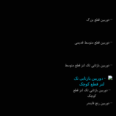
– دورﺑﻴﻦ ﻗﻄﻊ ﺑﺰرگ
– دورﺑﻴﻦ ﻗﻄﻊ ﻣﺘﻮﺳﻂ ﻗﺪﻳﻤﯽ
– دورﺑﻴﻦ ﺑﺎزﺗﺎﺑﯽ ﺗﮏ ﻟﻨﺰ ﻗﻄﻊ ﻣﺘﻮﺳﻂ
– دورﺑﻴﻦ ﺑﺎزﺗﺎﺑﯽ ﺗﮏ ﻟﻨﺰ قطع
کوچک
– دورﺑﻴﻦ رﻧﺞ ﻓﺎﻳﻨﺪر