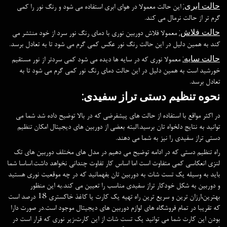
حالت ابری:
این حالت معمولا در هوای ابری استفاده می شود و رنگ نور را کمی
گرم تر از حالت نرمال می کند.
حالت فلاش:
معمولا فلاش دوربین نوری با دمای رنگ نور سرد از خود منتشر می
کند به همین دلیل در این حالت رنگ نور عکس کمی گرم می شود تا به تعادل برسد.
حالت سایه:
معمولا نوری که در سایه ها دیده می شود کمی سردتر از نور مستقیم
خورشید است به همین دلیل در این حالت دمای رنگ نور کمی گرم می شود تا به
تعادل برسد.
نحوه تنظیم دستی تراز سفیدی:
در اکثر مواقع با استفاده از حالت های پیشفرضی که در بالا توضیح داده شد شما می
توانید به نتایج دلخواه تان برسید.البته بعضی از دوربین های دیجیتال امکان تنظیم
دستی تراز سفیدی را نیز به شما می دهند.
راه تنظیم دستی که در ادامه توضیح می دهیم در مدل های مختلف دوربین های تک
لنزی انعکاسی کمی متفاوت است اما اساس کار تفاوت چندانی نخواهد داشت.اساسا شما
باید به وسیله یک تست شات به دوربین تان بفهمانید که در چه موقعیت نوری هستید
و دوربین به شکل خودکار تراز سفیدی مناسب را تعیین می کند.به این منظور
بهترین،ارزان ترین و سریع ترین راه تهیه یک کارت یا کاغذ خاکستری 18 درصد است
که تقریبا در تمام فروشگاه های لوازم دوربین های دیجیتال موجود است.در صورت دارا
بودن این کارت شما می توانید یک تست شات از این کارت،زیر نوری که قرار است در