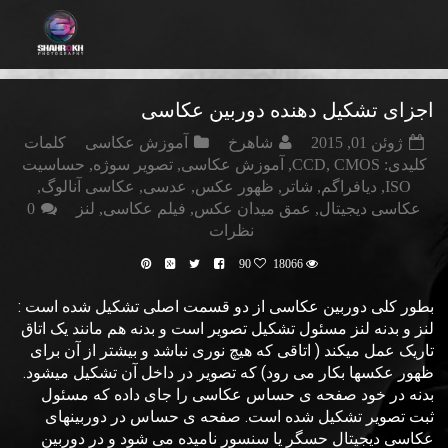
اجزای تشکیل دهنده دوربین عکاسی
ژوئن 01, 2015
شاهرخ
آموزش عکاسی
کلمات
کلیدی:
CMOS
,
CCD
,
آموزش عکاسی
,
تصوير سوژه
,
حساسیت
ISO
,
دیافراگم
,
شاتر
,
ظهور عکس
,
عدسی
,
عکاسی آنالوگ
,
عکاسی دیجیتال
,
عمق ميدان عکس
,
فیلم عکاسی
,
لنز
0
نظرات
90
18066
بطور کلی دوربین عکاسی از دو قسمت اصلی تشکیل شده است :
لنز و بدنه لنز مسئول تشکیل تصویر است و بدنه هم مانند یک اتاق
تاریک عمل میکند ( اتاقی که هیچ نوری نباشد و بیشتر از آن برای
ظهور عکسها بکار می رود) که تصویر در داخل آن تشکیل میشود.
بدنه در خود صفحه ی حساس عکاسی را جای داده که مسئول
ثبت تصویر تشکیل شده است. صفحه ی حساس در دوربینهای
عکاسی دیجیتال حسگر یا سنسور نامیده می شود و در دوربین