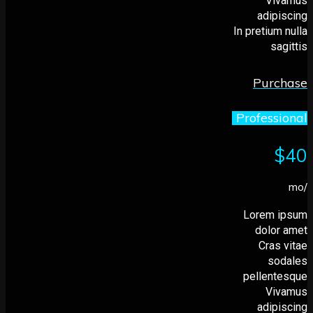
Vi
adip
In pretium
sa
Purc
Profess
Lorem 
dolor
Cras
so
pellent
Vi
adip