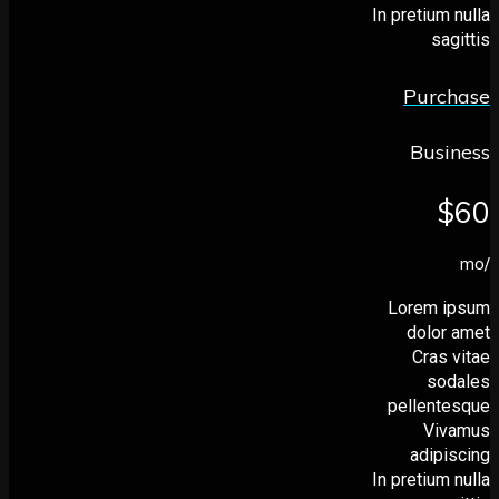
In pretium
sa
Purc
Bus
Lorem 
dolor
Cras
so
pellent
Vi
adip
In pretium