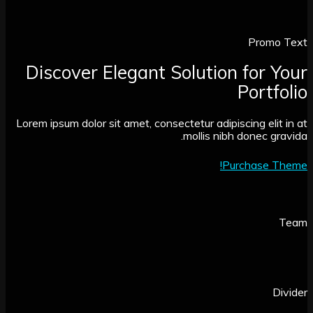
Promo
Discover Elegant Solution for 
Portf
Lorem ipsum dolor sit amet, consectetur adipiscing elit
mollis nibh donec gr
Purchase T
D