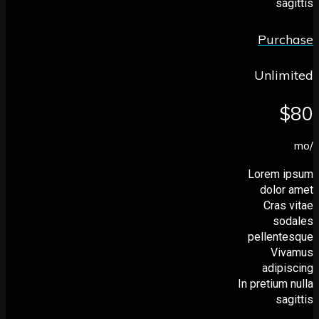
sa
Purc
Unli
Lorem 
dolor
Cras
so
pellent
Vi
adip
In pretium
sa