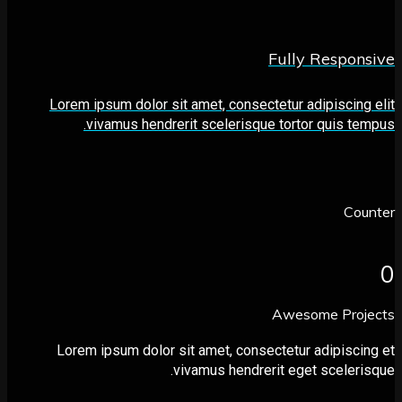
Fully Respo
Lorem ipsum dolor sit amet, consectetur adipiscin
vivamus hendrerit scelerisque tortor quis t
Co
Awesome Pro
Lorem ipsum dolor sit amet, consectetur adipisc
vivamus hendrerit eget sceler