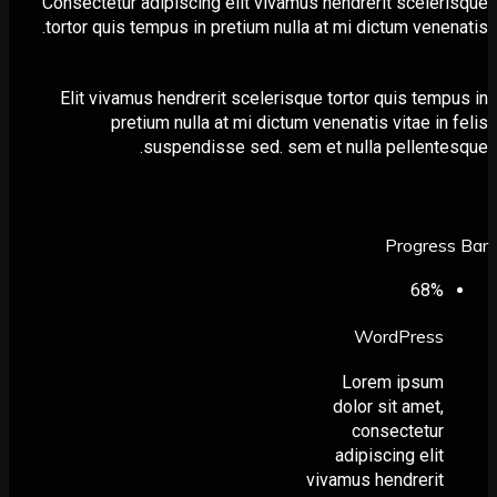
Consectetur adipiscing elit vivamus hendrerit scele
tortor quis tempus in pretium nulla at mi dictum vene
Elit vivamus hendrerit scelerisque tortor quis tem
pretium nulla at mi dictum venenatis vitae in
suspendisse sed. sem et nulla pellent
Progres
68
%
WordPress
Lorem ipsum
dolor sit amet,
consectetur
adipiscing elit
vivamus hendrerit