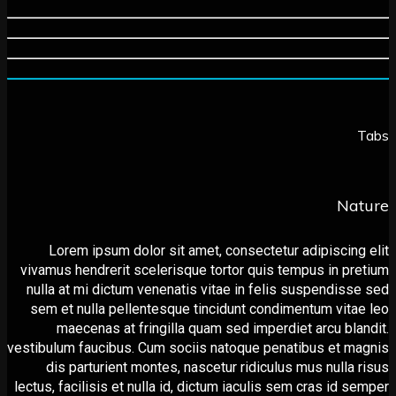
Na
Lorem ipsum dolor sit amet, consectetur adipiscin
vivamus hendrerit scelerisque tortor quis tempus in p
nulla at mi dictum venenatis vitae in felis suspendis
sem et nulla pellentesque tincidunt condimentum vit
maecenas at fringilla quam sed imperdiet arcu bl
vestibulum faucibus. Cum sociis natoque penatibus et 
dis parturient montes, nascetur ridiculus mus nulla
lectus, facilisis et nulla id, dictum iaculis sem сras id 