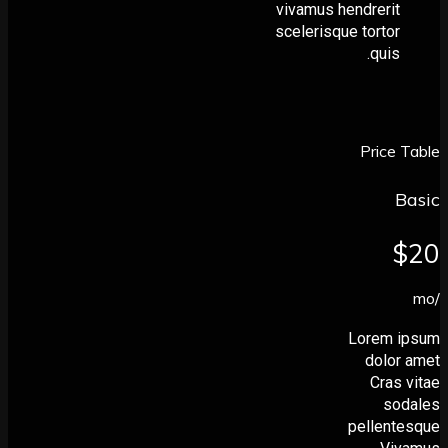
vivamus hendrerit
scelerisque tortor
quis.
Price
Lorem 
dolor
Cras
so
pellent